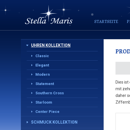
STARTSEITE
P
UHREN KOLLEKTION
PRO
Classic
Elegant
Modern
Dies is
Statement
mit zeh
Southern Cross
daher s
Ziffern
Starloom
Center Piece
SCHMUCK KOLLEKTION