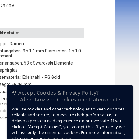
29.00 €
tdetails:
uppe: Damen
tangaben: 9 x 1,1 mm Diamanten; 1 x 1,0
amant
einangaben: 53 x Swarovski Elemente
Saphirglas
ematerial: Edelstahl - IPG Gold
segröße: 44 mm
Quarz
🍪 Accept Cookies & Privacy Policy?
ere Funktionen: Kalender; Tag-Datum;
Akzeptanz von Cookies und Datenschutz
nzeige
We use cookies and other technologies to keep our sites
ndmaterial: Premium Keramik
reliable and secure, to measure their performance, to
dichte ATM: 5
deliver a personalised experience on our website. If you
click on “Accept Cookies”, you accept this. If you deny we
will use only the essential cookies. For more information,
please read our
privacy policy
.