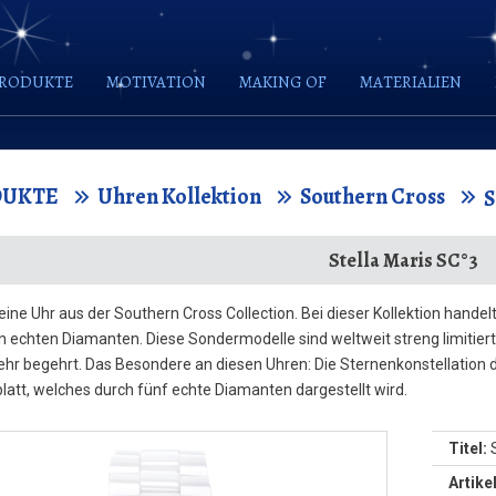
RODUKTE
MOTIVATION
MAKING OF
MATERIALIEN
DUKTE
Uhren Kollektion
Southern Cross
Stella Maris SC°3
t eine Uhr aus der Southern Cross Collection. Bei dieser Kollektion han
n echten Diamanten. Diese Sondermodelle sind weltweit streng limitiert
ehr begehrt. Das Besondere an diesen Uhren: Die Sternenkonstellation
blatt, welches durch fünf echte Diamanten dargestellt wird.
Titel:
S
Artik