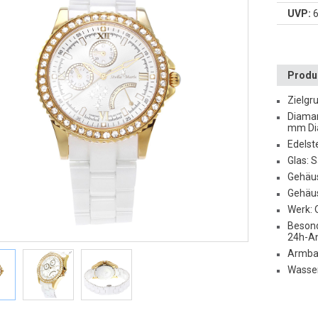
UVP:
6
Produk
Zielgr
Diaman
mm Di
Edelst
Glas: 
Gehäus
Gehäu
Werk: 
Besond
24h-A
Armba
Wasser