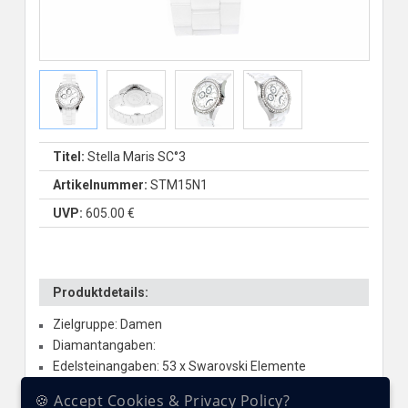
Titel:
Stella Maris SC°3
Artikelnummer:
STM15N1
UVP:
605.00 €
Produktdetails:
Zielgruppe: Damen
Diamantangaben:
Edelsteinangaben: 53 x Swarovski Elemente
Glas: Saphirglas
🍪 Accept Cookies & Privacy Policy?