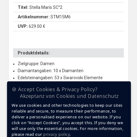
Titel:
Stella Maris SC°2
Artikelnummer:
STM15M6
UVP:
629.00 €
Produktdetails:
Zielgruppe: Damen
Diamantangaben: 10 x Diamanten
Edelsteinangaben: 53 x Swarovski Elemente
Glas: Saphirglas
🍪 Accept Cookies & Privacy Policy?
Gehäusematerial: Edelstahl - IPG Rotgold
Akzeptanz von Cookies und Datenschutz
Gehäusegröße: 42 mm
We use cookies and other technologies to keep our sites
Werk: Quarz
reliable and secure, to measure their performance, to
Besondere Funktionen: Kalender; Tag-Datum; 24h-
deliver a personalised experience on our website. If you
Anzeige
click on “Accept Cookies”, you accept this. If you deny we
Armbandmaterial: Premium Keramik
will use only the essential cookies. For more information,
Wasserdichte ATM: 5
please read our
privacy policy
.