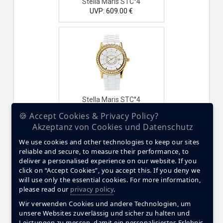
Stella Maris STC°4
UVP: 609.00 €
Stella Maris STC°4
UVP: 609.00 €
🍪 Accept Cookies & Privacy Policy?
Akzeptanz von Cookies und Datenschutz
We use cookies and other technologies to keep our sites
reliable and secure, to measure their performance, to
deliver a personalised experience on our website. If you
click on “Accept Cookies”, you accept this. If you deny we
will use only the essential cookies. For more information,
please read our
privacy policy
.
Stella Maris STC°4
Wir verwenden Cookies und andere Technologien, um
UVP: 609.00 €
unsere Websites zuverlässig und sicher zu halten und
Leistungen zu messen, damit ein personalisiertes Erlebnis