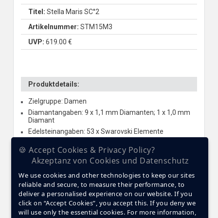
Titel:
Stella Maris SC°2
Artikelnummer:
STM15M3
UVP:
619.00 €
Produktdetails:
Zielgruppe: Damen
Diamantangaben: 9 x 1,1 mm Diamanten; 1 x 1,0 mm
Diamant
Edelsteinangaben: 53 x Swarovski Elemente
Glas: Saphirglas
🍪 Accept Cookies & Privacy Policy?
Gehäusematerial: Edelstahl
Akzeptanz von Cookies und Datenschutz
Gehäusegröße: 42 mm
We use cookies and other technologies to keep our sites
Werk: Quarz
reliable and secure, to measure their performance, to
Besondere Funktionen: Kalender; Tag-Datum; 24h-
deliver a personalised experience on our website. If you
Anzeige
click on “Accept Cookies”, you accept this. If you deny we
Armbandmaterial: Premium Keramik
will use only the essential cookies. For more information,
Wasserdichte ATM: 5