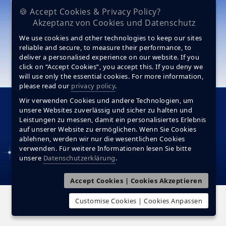
🍪 Accept Cookies & Privacy Policy?
Akzeptanz von Cookies und Datenschutz
We use cookies and other technologies to keep our sites
reliable and secure, to measure their performance, to
deliver a personalised experience on our website. If you
click on “Accept Cookies”, you accept this. If you deny we
will use only the essential cookies. For more information,
please read our
privacy policy
.
Wir verwenden Cookies und andere Technologien, um
Startseite
Produkte
Motivation
Diamanten
unsere Websites zuverlässig und sicher zu halten und
Making Of
Materialien
FAQ
Service
Impressum
Leistungen zu messen, damit ein personalisiertes Erlebnis
auf unserer Website zu ermöglichen. Wenn Sie Cookies
Datenschutzerklärung
Kontakt
ablehnen, werden wir nur die wesentlichen Cookies
© Stella Maris. Alle Rechte vorbehalten.
verwenden. Für weitere Informationen lesen Sie bitte
unsere
Datenschutzerklärung
.
Accept Cookies | Cookies Akzeptieren
Customise Cookies | Cookies Anpassen