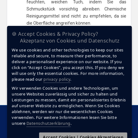
feuchten, weichen Tuch, indem Sie das
Schmuckstück vorsichtig abreiben. Chemische
Reinigungsmittel sind nicht zu empfehlen, da sie
die Oberfläche angreifen können.
🍪 Accept Cookies & Privacy Policy?
WELCHE EINFLÜSSE SOLLTE ICH
Akzeptanz von Cookies und Datenschutz
VERMEIDEN?
We use cookies and other technologies to keep our sites
reliable and secure, to measure their performance, to
deliver a personalised experience on our website. If you
WIE BEWAHRE ICH MEINEN STELLA
click on “Accept Cookies”, you accept this. If you deny we
MARIS SCHMUCK AUF?
will use only the essential cookies. For more information,
please read our
privacy policy
.
Wir verwenden Cookies und andere Technologien, um
unsere Websites zuverlässig und sicher zu halten und
Leistungen zu messen, damit ein personalisiertes Erlebnis
auf unserer Website zu ermöglichen. Wenn Sie Cookies
ablehnen, werden wir nur die wesentlichen Cookies
Startseite
Produkte
Motivation
Diamanten
verwenden. Für weitere Informationen lesen Sie bitte
unsere
Datenschutzerklärung
.
Making Of
Materialien
FAQ
Service
Impressum
Datenschutzerklärung
Kontakt
Accept Cookies | Cookies Akzeptieren