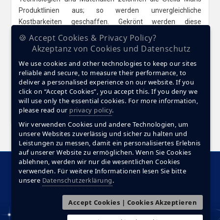
Produktlinien aus; so werden unvergleichliche
Kostbarkeiten geschaffen. Gekrönt werden diese
Kreationen von echten Diamanten, die mit viel Liebe
🍪 Accept Cookies & Privacy Policy?
ausgesucht wurden, um jedes Stella Maris Produkt zu
Akzeptanz von Cookies und Datenschutz
etwas ganz Besonderem zu machen.
We use cookies and other technologies to keep our sites
reliable and secure, to measure their performance, to
Wir legen großen Wert auf Qualität und Eleganz und lassen
deliver a personalised experience on our website. If you
unsere Produkte zu einem Sinnbild dieser Leidenschaft
click on “Accept Cookies”, you accept this. If you deny we
werden. Die Präzision der Werke findet sich auch in der
will use only the essential cookies. For more information,
Verarbeitung wieder.
please read our
privacy policy
.
Wir verwenden Cookies und andere Technologien, um
unsere Websites zuverlässig und sicher zu halten und
Leistungen zu messen, damit ein personalisiertes Erlebnis
auf unserer Website zu ermöglichen. Wenn Sie Cookies
ablehnen, werden wir nur die wesentlichen Cookies
Startseite
Produkte
Motivation
Diamanten
verwenden. Für weitere Informationen lesen Sie bitte
unsere
Datenschutzerklärung
.
Making Of
Materialien
FAQ
Service
Impressum
Datenschutzerklärung
Kontakt
Accept Cookies | Cookies Akzeptieren
© Stella Maris. Alle Rechte vorbehalten.