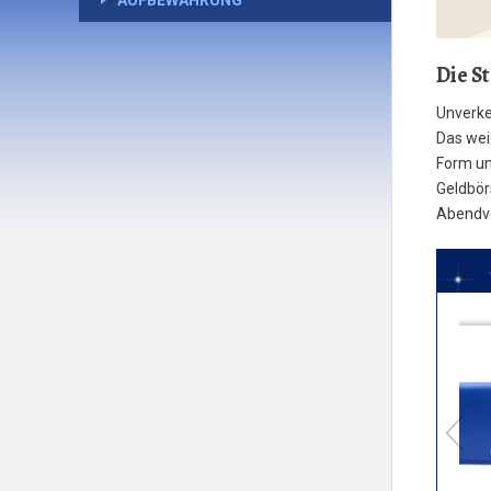
AUFBEWAHRUNG
Die S
Unverke
Das wei
Form un
Geldbör
Abendve