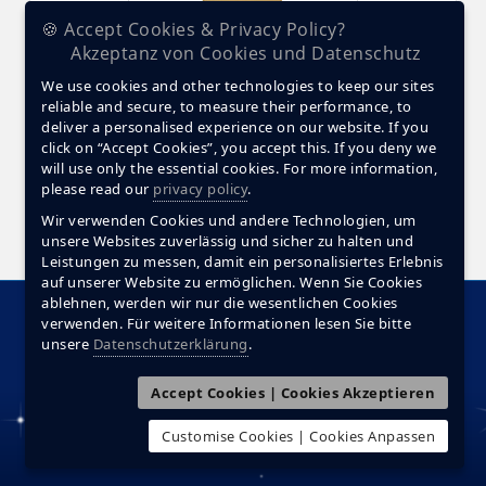
🍪 Accept Cookies & Privacy Policy?
Stella Maris THB°9
UVP: 485,00 €
Akzeptanz von Cookies und Datenschutz
We use cookies and other technologies to keep our sites
reliable and secure, to measure their performance, to
deliver a personalised experience on our website. If you
click on “Accept Cookies”, you accept this. If you deny we
will use only the essential cookies. For more information,
please read our
privacy policy
.
Stella Maris THB°10
Wir verwenden Cookies und andere Technologien, um
UVP: 485,00 €
unsere Websites zuverlässig und sicher zu halten und
Leistungen zu messen, damit ein personalisiertes Erlebnis
auf unserer Website zu ermöglichen. Wenn Sie Cookies
ablehnen, werden wir nur die wesentlichen Cookies
Startseite
Produkte
Motivation
Diamanten
verwenden. Für weitere Informationen lesen Sie bitte
unsere
Datenschutzerklärung
.
Making Of
Materialien
FAQ
Service
Impressum
Datenschutzerklärung
Kontakt
Accept Cookies | Cookies Akzeptieren
© Stella Maris. Alle Rechte vorbehalten.
Customise Cookies | Cookies Anpassen